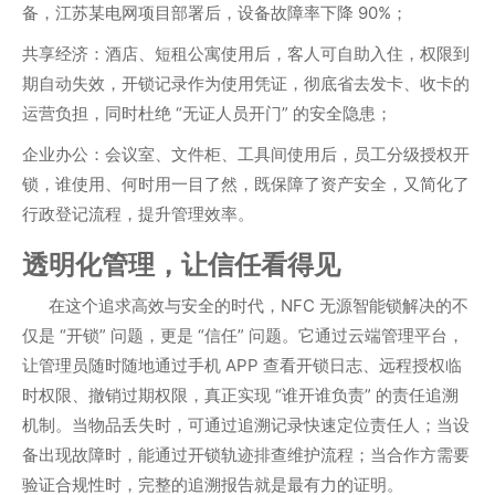
备，江苏某电网项目部署后，设备故障率下降 90%；
共享经济
：酒店、短租公寓使用后，客人可自助入住，权限到
期自动失效，开锁记录作为使用凭证，彻底省去发卡、收卡的
运营负担，同时杜绝 “无证人员开门” 的安全隐患；
企业办公
：会议室、文件柜、工具间使用后，员工分级授权开
锁，谁使用、何时用一目了然，既保障了资产安全，又简化了
行政登记流程，提升管理效率。
透明化管理，让信任看得见
在这个追求高效与安全的时代，NFC 无源智能锁解决的不
仅是 “开锁” 问题，更是 “信任” 问题。它通过云端管理平台，
让管理员随时随地通过手机 APP 查看开锁日志、远程授权临
时权限、撤销过期权限，真正实现 “谁开谁负责” 的责任追溯
机制。当物品丢失时，可通过追溯记录快速定位责任人；当设
备出现故障时，能通过开锁轨迹排查维护流程；当合作方需要
验证合规性时，完整的追溯报告就是最有力的证明。