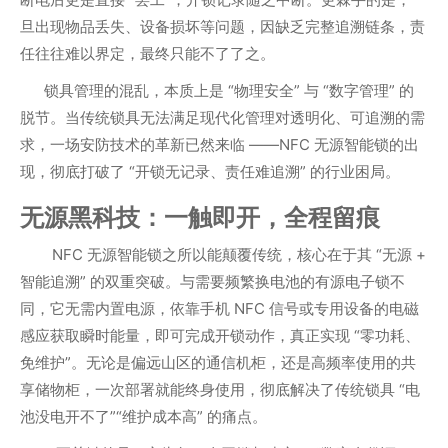
旦出现物品丢失、设备损坏等问题，因缺乏完整追溯链条，责
任往往难以界定，最终只能不了了之。
锁具管理的混乱，本质上是 “物理安全” 与 “数字管理” 的
脱节。当传统锁具无法满足现代化管理对透明化、可追溯的需
求，一场安防技术的革新已然来临 ——NFC 无源智能锁的出
现，彻底打破了 “开锁无记录、责任难追溯” 的行业困局。
无源黑科技：一触即开，全程留痕
NFC 无源智能锁之所以能颠覆传统，核心在于其 “无源 +
智能追溯” 的双重突破。与需要频繁换电池的有源电子锁不
同，它无需内置电源，依靠手机 NFC 信号或专用设备的电磁
感应获取瞬时能量，即可完成开锁动作，真正实现 “零功耗、
免维护”。无论是偏远山区的通信机柜，还是高频率使用的共
享储物柜，一次部署就能终身使用，彻底解决了传统锁具 “电
池没电开不了”“维护成本高” 的痛点。