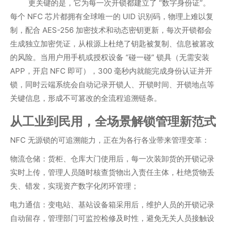
更关键的是，它为每一次开锁都建立了 “数字身份证”。
每个 NFC 芯片都拥有全球唯一的 UID 识别码，物理上难以复
制，配合 AES-256 加密技术和动态密钥更新，每次开锁都会
生成独立加密凭证，从根源上杜绝了钥匙被复制、信息被篡改
的风险。当用户用手机或授权设备 “碰一碰” 锁具（无需安装
APP，开启 NFC 即可），300 毫秒内就能完成身份认证并开
锁，同时云端系统会自动记录开锁人、开锁时间、开锁地点等
关键信息，形成不可篡改的全流程追溯链条。
从工业到民用，全场景解锁管理新范式
NFC 无源锁的可追溯能力，正在为各行各业带来管理变革：
物流仓储
：货柜、仓库大门使用后，每一次装卸货的开锁记录
实时上传，管理人员随时核查货物出入责任主体，杜绝货物丢
失、错发，实现资产数字化闭环管理；
电力通信
：变电站、基站设备箱采用后，维护人员的开锁记录
自动留存，管理部门可监控检修及时性，避免无关人员接触设