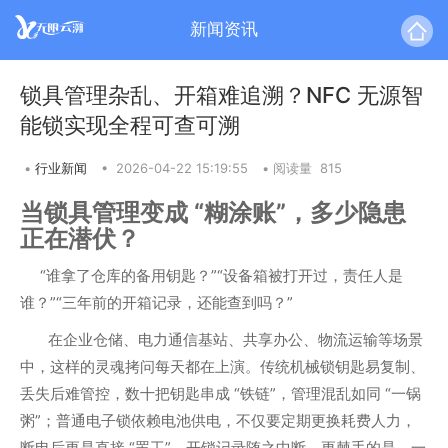
新闻资讯
锁具管理杂乱、开箱难追溯？NFC 无源智
能锁实现全程可查可溯
•
行业新闻
•
2026-04-22 15:19:55
•
阅读量 815
当锁具管理变成 “糊涂账”，多少隐患
正在潜伏？
“谁拿了仓库的备用钥匙？”“设备箱被打开过，责任人是
谁？”“三年前的开箱记录，还能查到吗？”
在企业仓储、电力通信基站、共享办公、物流运输等场景
中，这样的灵魂拷问每天都在上演。传统机械锁钥匙易复制、
丢失后难管控，数十把钥匙串成 “铁链”，管理混乱如同 “一锅
粥”；普通电子锁依赖电池供电，不仅要定期更换耗费人力，
断电后更是直接 “罢工”，开锁记录随之中断。更棘手的是，一